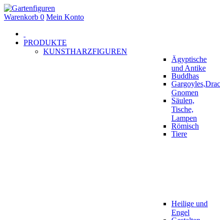
Warenkorb
0
Mein Konto
PRODUKTE
KUNSTHARZFIGUREN
Ägyptische
und Antike
Buddhas
Gargoyles,Drac
Gnomen
Säulen,
Tische,
Lampen
Römisch
Tiere
Heilige und
Engel