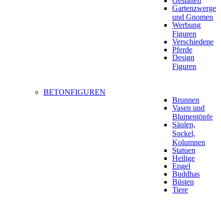
Gestalten
Gartenzwerge
und Gnomen
Werbung
Figuren
Verschiedene
Pferde
Design
Figuren
BETONFIGUREN
Brunnen
Vasen und
Blumentöpfe
Säulen,
Sockel,
Kolumnen
Statuen
Heilige
Engel
Buddhas
Büsten
Tiere