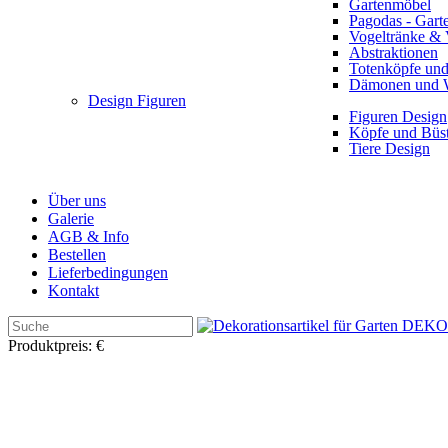
Gartenmöbel
Pagodas - Gart
Vogeltränke & 
Abstraktionen
Totenköpfe und
Dämonen und 
Design Figuren
Figuren Design
Köpfe und Büs
Tiere Design
Über uns
Galerie
AGB & Info
Bestellen
Lieferbedingungen
Kontakt
Produktpreis:
€