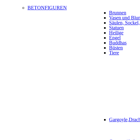
BETONFIGUREN
Brunnen
Vasen und Blu
Säulen, Sockel
Statuen
Heilige
Engel
Buddhas
Büsten
Tiere
Gargoyle,Drac