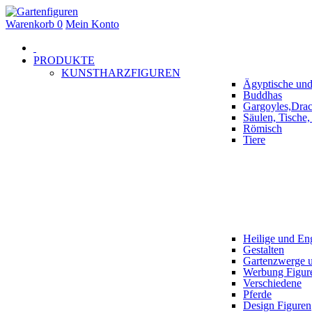
Warenkorb
0
Mein Konto
PRODUKTE
KUNSTHARZFIGUREN
Ägyptische und
Buddhas
Gargoyles,Dra
Säulen, Tische
Römisch
Tiere
Heilige und En
Gestalten
Gartenzwerge
Werbung Figur
Verschiedene
Pferde
Design Figuren