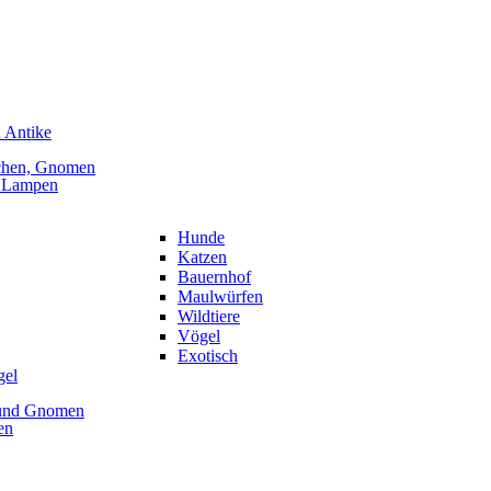
 Antike
chen, Gnomen
, Lampen
Hunde
Katzen
Bauernhof
Maulwürfen
Wildtiere
Vögel
Exotisch
gel
 und Gnomen
en