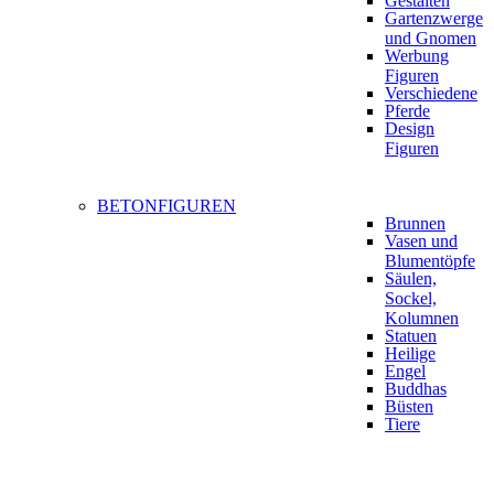
Gestalten
Gartenzwerge
und Gnomen
Werbung
Figuren
Verschiedene
Pferde
Design
Figuren
BETONFIGUREN
Brunnen
Vasen und
Blumentöpfe
Säulen,
Sockel,
Kolumnen
Statuen
Heilige
Engel
Buddhas
Büsten
Tiere