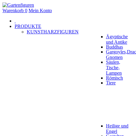
Warenkorb
0
Mein Konto
PRODUKTE
KUNSTHARZFIGUREN
Ägyptische
und Antike
Buddhas
Gargoyles,Drac
Gnomen
Säulen,
Tische,
Lampen
Römisch
Tiere
Heilige und
Engel